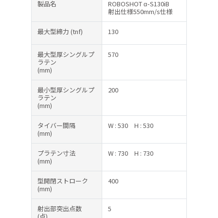
製品名
ROBOSHOT α-S130iB
射出仕様550mm/s仕様
最大型締力
(tnf)
130
最大型厚シングルプ
570
ラテン
(mm)
最小型厚シングルプ
200
ラテン
(mm)
タイバー間隔
W : 530
H : 530
(mm)
プラテン寸法
W : 730
H : 730
(mm)
型開閉ストローク
400
(mm)
射出部突出点数
5
(点)