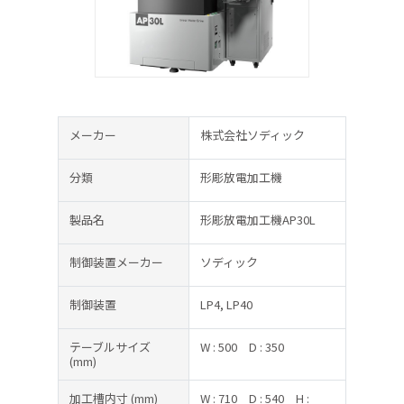
メーカー
株式会社ソディック
分類
形彫放電加工機
製品名
形彫放電加工機AP30L
制御装置メーカー
ソディック
制御装置
LP4, LP40
テーブルサイズ
W : 500
D : 350
(mm)
加工槽内寸
(mm)
W : 710
D : 540
H :