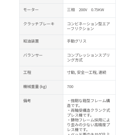
モーター
三相 200V 0.75KW
クラッチブレーキ
コンビネーション型エア
ーフリクション
給油装置
手動グリス
バランサー
コンプレッションスプリ
ング方式
工程
寸動, 安全一工程, 連続
機械重量
(kg)
700
備考
・強靭な箱型フレーム構
造です。
・両軸受構造クランク式
プレス機です。
・鋳物フレーム採用によ
り歪みの少ない高精度プ
レス機です。
・ベッド面のキサゲ仕上