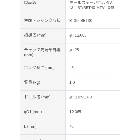
製品名
モールステーパホルダA
型 BT/BBT40-MTA1-045
主軸・シャンク形状
BT30, BBT30
把握径
(mm)
φ : 12.065
チャック先端部外径
φ : 25
(mm)
ホルダ長さ
(mm)
45
質量
(kg)
1.0
ドリル径
(mm)
φ : 2.0～14.0
φD1
(mm)
12.065
L
(mm)
45