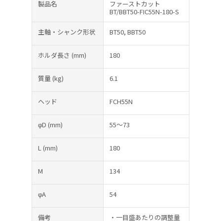
製品名
ファーストカット
BT/BBT50-FIC55N-180-S
主軸・シャンク形状
BT50, BBT50
ホルダ長さ
(mm)
180
質量
(kg)
6.1
ヘッド
FCH55N
φD
(mm)
55～73
L
(mm)
180
M
134
φA
54
備考
・一目盛あたりの調整量