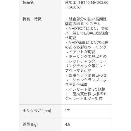
製品名
荒加工用 BT40-MHD63.66
+TS63/63
特長・特徴
・結合部分の強い高剛性
構造のMHD'システム
・MHD’結合により、防振
バー無しでL/D=6.3迄組合
せ可能
・MHD'構造により求心性
のある多彩なツーリング
レイアウトが可能
・ボーリング工具以外の
コレットチャック、ミー
リングチャック等にレイ
アウト変更可能
・荒用ヘッドは独自のセ
レーションクランプによ
り高剛性構造
・インサートはISO規格
・二面拘束仕様も標準モ
ジュラーホルダー対応
ホルダ長さ
(mm)
171
質量
(kg)
4.6