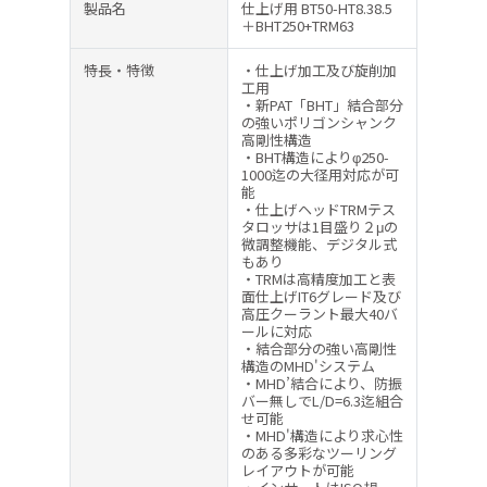
製品名
仕上げ用 BT50-HT8.38.5
＋BHT250+TRM63
特長・特徴
・仕上げ加工及び旋削加
工用
・新PAT「BHT」結合部分
の強いポリゴンシャンク
高剛性構造
・BHT構造によりφ250-
1000迄の大径用対応が可
能
・仕上げヘッドTRMテス
タロッサは1目盛り２μの
微調整機能、デジタル式
もあり
・TRMは高精度加工と表
面仕上げIT6グレード及び
高圧クーラント最大40バ
ールに対応
・結合部分の強い高剛性
構造のMHD'システム
・MHD’結合により、防振
バー無しでL/D=6.3迄組合
せ可能
・MHD'構造により求心性
のある多彩なツーリング
レイアウトが可能