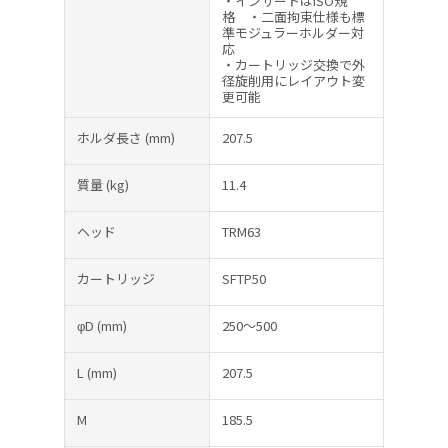
・インサートはISO規
格 ・二面拘束仕様も標
準モジュラーホルダー対
応
・カートリッジ交換で外
径旋削用にレイアウト変
更可能
ホルダ長さ
(mm)
207.5
質量
(kg)
11.4
ヘッド
TRM63
カートリッジ
SFTP50
φD
(mm)
250～500
L
(mm)
207.5
M
185.5