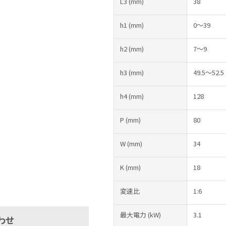
L3
(mm)
38
h1
(mm)
0～39
h2
(mm)
7～9
h3
(mm)
49.5～52.5
h4
(mm)
128
P
(mm)
80
W
(mm)
34
K
(mm)
18
変速比
1:6
最大電力
(kW)
3.1
わせ