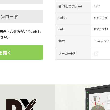
静的剛性
(N/μm)
12.7
ウンロード
collet
CR10-(D)
nut
RSN10NB
明点・お悩みがございまし
ださい。
備考
・コレット
を聞く
メーカーHP