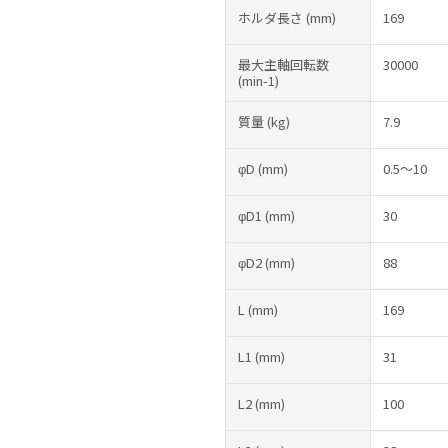
ホルダ長さ
(mm)
169
最大主軸回転数
30000
(min-1)
質量
(kg)
7.9
φD
(mm)
0.5～10
φD1
(mm)
30
φD2
(mm)
88
L
(mm)
169
L1
(mm)
31
L2
(mm)
100