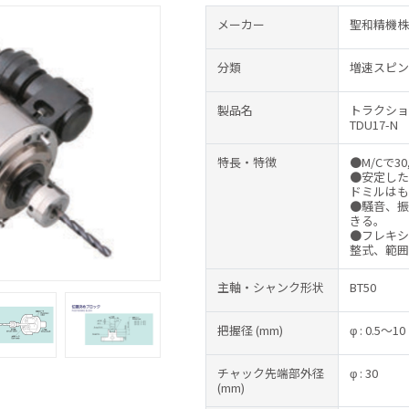
メーカー
聖和精機株
分類
増速スピン
製品名
トラクショ
TDU17-N
特長・特徴
●M/Cで30
●安定した
ドミルはも
●騒音、振
きる。
●フレキシ
整式、範囲40
主軸・シャンク形状
BT50
把握径
(mm)
φ : 0.5～10
チャック先端部外径
φ : 30
(mm)