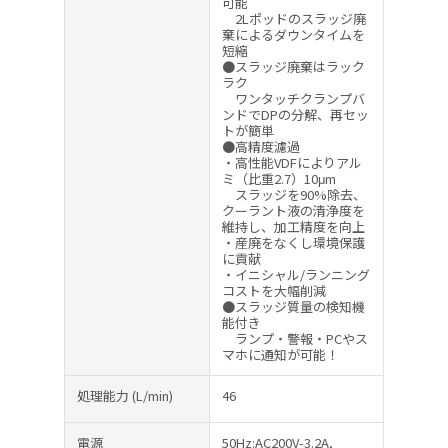
可能
2Lポッドのスラッジ廃
棄によるダウンタイムを
短縮
●スラッジ廃棄はラック
ラク
ワンタッチクランプバ
ンドでDPの分解、再セッ
トが簡単
●高精度濾過
・高性能VDFによりアル
ミ（比重2.7）10μm
スラッジを90%除去、
クーラント液の清浄度を
維持し、加工精度を向上
・産廃をなくし環境保護
に貢献
・イニシャル/ランニング
コストを大幅削減
●スラッジ質量の検知機
能付き
ランプ・警報・PCやス
マホに通知が可能！
処理能力
(L/min)
46
電源
50Hz:AC200V-3.2A,