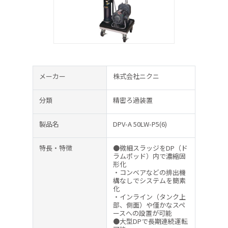
メーカー
株式会社ニクニ
分類
精密ろ過装置
製品名
DPV-A 50LW-P5(6)
特長・特徴
●微細スラッジをDP（ド
ラムポッド）内で濃縮固
形化
・コンベアなどの排出機
構なしでシステムを簡素
化
・インライン（タンク上
部、側面）や僅かなスペ
ースへの設置が可能
●大型DPで長期連続運転