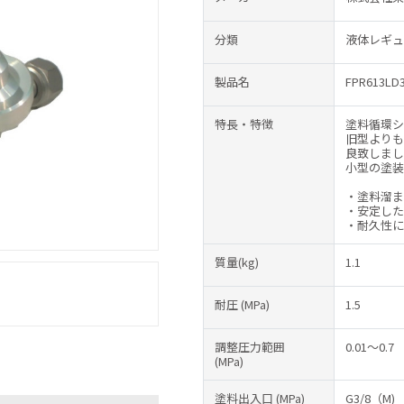
分類
液体レギュ
製品名
FPR613LD
特長・特徴
塗料循環シ
旧型よりも
良致しまし
小型の塗装
・塗料溜ま
・安定した
・耐久性に
質量(kg)
1.1
耐圧
(MPa)
1.5
調整圧力範囲
0.01～0.7
(MPa)
塗料出入口
(MPa)
G3/8（M)