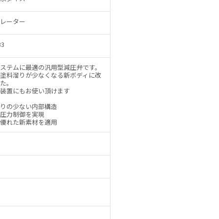
レーター
33
ステムに最適の汎用型減圧弁です。
塗料溜りが少なくなる新ボディに改
た。
装置にもお使い頂けます
りの少ない内部構造
圧力制御を実現
優れた新素材を適用