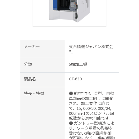
メーカー
東台精機ジャパン株式会
社
分類
5軸加工機
製品名
GT-630
特長・特徴
● 航空宇宙、金型、自動
車部品の加工向けに開発
され、加工要件に応じ
て、15, 000/20, 000/24,
000min-1のスピンドル回
転数から選択可能です。
● ガントリー型構造によ
り、ワーク重量の影響を
受けない3軸の直線制御
が可能になり、3軸の駆動