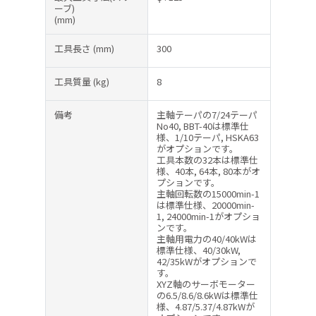
ーブ)
(mm)
工具長さ
(mm)
300
工具質量
(kg)
8
備考
主軸テーパの7/24テーパ
No40, BBT-40は標準仕
様、1/10テーパ, HSKA63
がオプションです。
工具本数の32本は標準仕
様、40本, 64本, 80本がオ
プションです。
主軸回転数の15000min-1
は標準仕様、20000min-
1, 24000min-1がオプショ
ンです。
主軸用電力の40/40kWは
標準仕様、40/30kW,
42/35kWがオプションで
す。
XYZ軸のサーボモーター
の6.5/8.6/8.6kWは標準仕
様、4.87/5.37/4.87kWが