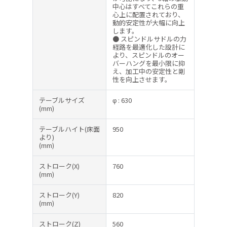
中心はすべてこれらの重
心上に配置されており、
動的安定性が大幅に向上
します。
● スピンドルサドルの力
経路を最適化した設計に
より、スピンドルのオー
バーハングを最小限に抑
え、加工中の安定性と剛
性を向上させます。
テーブルサイズ
φ : 630
(mm)
テーブルハイト(床面
950
より)
(mm)
ストローク(X)
760
(mm)
ストローク(Y)
820
(mm)
ストローク(Z)
560