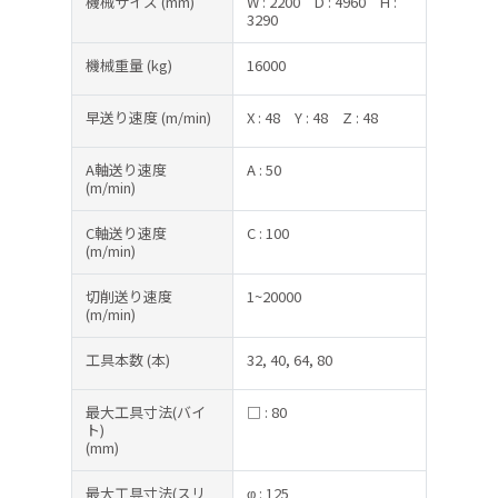
機械サイズ
(mm)
W : 2200
D : 4960
H :
3290
機械重量
(kg)
16000
早送り速度
(m/min)
X : 48
Y : 48
Z : 48
A軸送り速度
A : 50
(m/min)
C軸送り速度
C : 100
(m/min)
切削送り速度
1~20000
(m/min)
工具本数
(本)
32, 40, 64, 80
最大工具寸法(バイ
□ : 80
ト)
(mm)
最大工具寸法(スリ
φ : 125