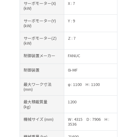
サーボモーター(X)
X : 7
(kW)
サーボモーター(Y)
Y : 9
(kW)
サーボモーター(Z)
Z : 7
(kW)
制御装置メーカー
FANUC
制御装置
0i-MF
最大ワーク寸法
φ : 1100
H : 1100
(mm)
最大積載質量
1200
(kg)
機械サイズ
(mm)
W : 4315
D : 7906
H :
3536
機械重量
(kg)
21600