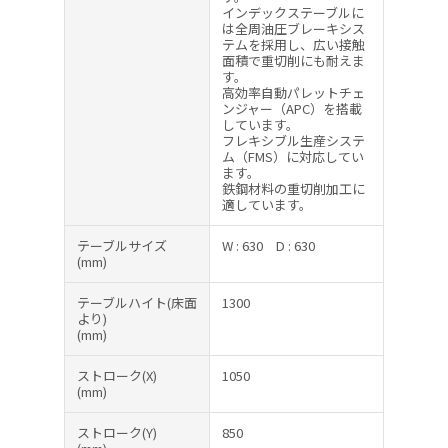
インデックステーブルに
は全周油圧ブレーキシス
テムを採用し、広い接触
面積で重切削にも耐えま
す。
高効率自動パレットチェ
ンジャー（APC）を搭載
しています。
フレキシブル生産システ
ム（FMS）に対応してい
ます。
鉄鋼材料の重切削加工に
適しています。
テーブルサイズ
W : 630
D : 630
(mm)
テーブルハイト(床面
1300
より)
(mm)
ストローク(X)
1050
(mm)
ストローク(Y)
850