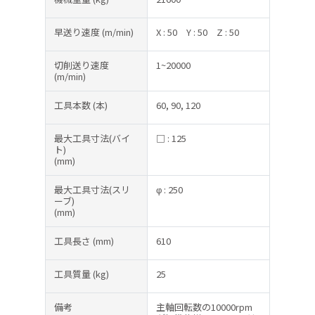
早送り速度
(m/min)
X : 50
Y : 50
Z : 50
切削送り速度
1~20000
(m/min)
工具本数
(本)
60, 90, 120
最大工具寸法(バイ
□ : 125
ト)
(mm)
最大工具寸法(スリ
φ : 250
ーブ)
(mm)
工具長さ
(mm)
610
工具質量
(kg)
25
備考
主軸回転数の10000rpm