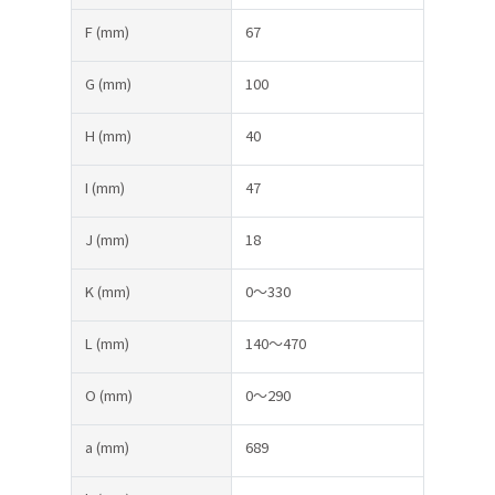
F
(mm)
67
G
(mm)
100
H
(mm)
40
I
(mm)
47
J
(mm)
18
K
(mm)
0～330
L
(mm)
140～470
O
(mm)
0～290
a
(mm)
689