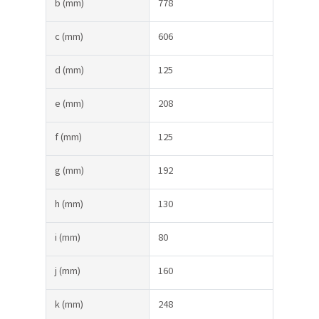
b
(mm)
778
c
(mm)
606
d
(mm)
125
e
(mm)
208
f
(mm)
125
g
(mm)
192
h
(mm)
130
i
(mm)
80
j
(mm)
160
k
(mm)
248