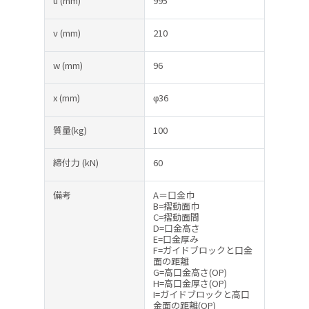
u
(mm)
995
v
(mm)
210
w
(mm)
96
x
(mm)
φ36
質量(kg)
100
締付力
(kN)
60
備考
A＝口金巾
B=摺動面巾
C=摺動面間
D=口金高さ
E=口金厚み
F=ガイドブロックと口金
面の距離
G=高口金高さ(OP)
H=高口金厚さ(OP)
I=ガイドブロックと高口
金面の距離(OP)