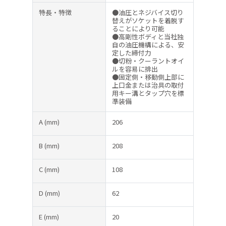
特長・特徴
●油圧とネジバイス切り
替えがソケットを着脱す
ることにより可能
●高剛性ボディと当社独
自の油圧機構による、安
定した締付力
●切粉・クーラントオイ
ルを容易に排出
●固定側・移動側上部に
上口金または治具の取付
用キー溝とタップ穴を標
準装備
A
(mm)
206
B
(mm)
208
C
(mm)
108
D
(mm)
62
E
(mm)
20