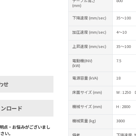
テーブル高さ
800
(mm)
下降速度
(mm/sec)
35～100
加圧速度
(mm/sec)
4～10
上昇速度
(mm/sec)
35～100
電動機(INV)
7.5
(kW)
電源容量
(kVA)
18
わせ
床面サイズ
(mm)
W : 1250
機械サイズ
(mm)
H : 2800
ウンロード
機械質量
(kg)
3800
明点・お悩みがございまし
ださい。
備考
下降速度､加