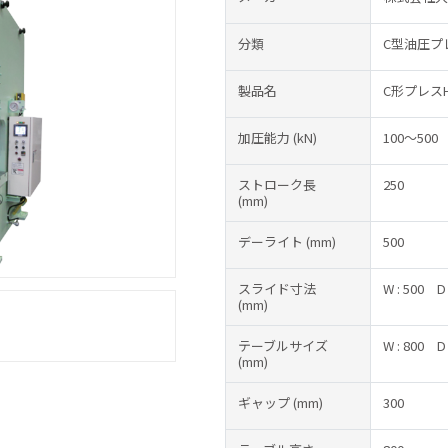
分類
C型油圧プ
製品名
C形プレスHP
加圧能力
(kN)
100～500
ストローク長
250
(mm)
デーライト
(mm)
500
スライド寸法
W : 500
D
(mm)
テーブルサイズ
W : 800
D
(mm)
ギャップ
(mm)
300