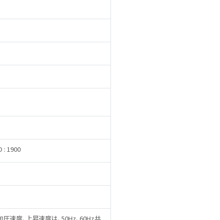
D : 1900
圧速度､上昇速度は､50Hz､60Hz共