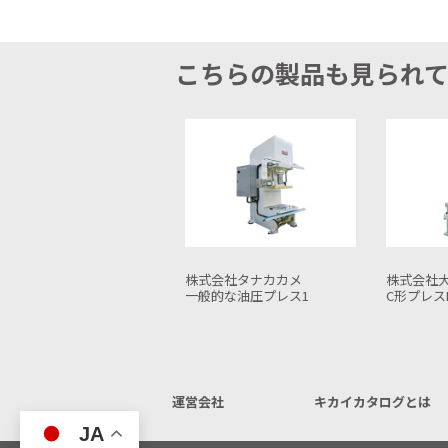
こちらの製品も見られ
株式会社タナカカメ
株式会社大阪ジャッキ製作所
株式会社
一般的な油圧プレス1
C形プレスHPC-H200V
油圧プレス
運営会社
キカイカタログとは
JA