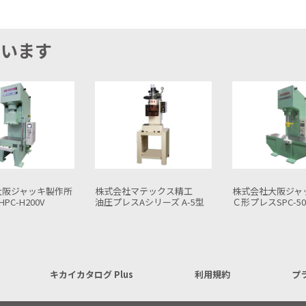
ています
マテックス精工
株式会社大阪ジャッキ製作所
株式会社マテッ
Aシリーズ A-5型
Ｃ形プレスSPC-50V(コラムガイド式)
油圧プレスAシリー
キカイカタログ Plus
利用規約
プ