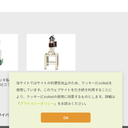
クス精工
株式会社大阪ジャッキ製作所
株式会社大阪ジャッキ製
当サイトではサイトの利便性向上のため、クッキー(Cookie)を
ズ A-3型
C形プレスHPC-H100V
C形プレスHPC-H150V
使用しています。このウェブサイトを引き続き利用することに
より、クッキー(Cookie)の使用に同意するものとします。詳細は
「
プライバシーポリシー
」をお読みください。
ライバシーポリシー
お問い合わせ
OK