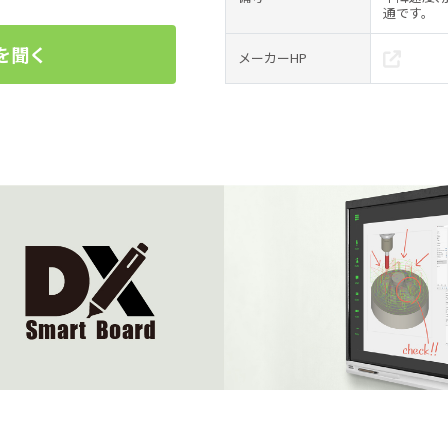
通です。
を聞く
メーカーHP