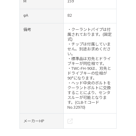
M
159
φA
82
備考
・クーラントパイプは付
属されております。(固定
式)
・チップは付属していま
せん。別途お求めくださ
い。
・標準品は刃先とドライ
ブキーが同位相です。
・TWC-FH-90は、刃先と
ドライブキーの位相が
90°になります。
・ヘッド中央のボルトを
クーラントボルトに交換
することにより、センタ
スルーが可能となりま
す。(CLB-T:コード
No.32970)
メーカーHP