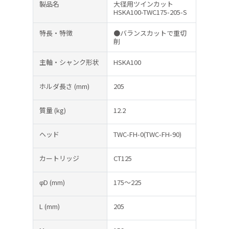
製品名
大径用ツインカット
HSKA100-TWC175-205-S
特長・特徴
●バランスカットで重切
削
主軸・シャンク形状
HSKA100
ホルダ長さ
(mm)
205
質量
(kg)
12.2
ヘッド
TWC-FH-0(TWC-FH-90)
カートリッジ
CT125
φD
(mm)
175～225
L
(mm)
205