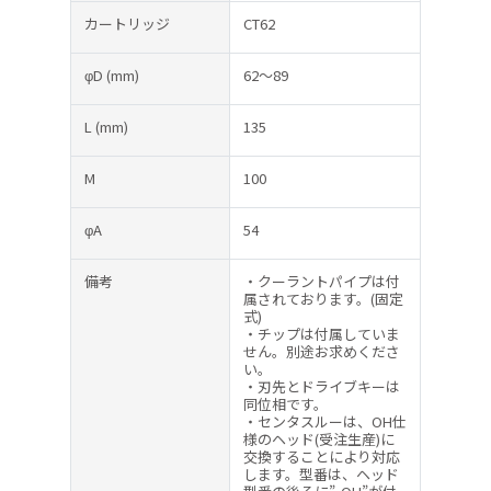
カートリッジ
CT62
φD
(mm)
62～89
L
(mm)
135
M
100
φA
54
備考
・クーラントパイプは付
属されております。(固定
式)
・チップは付属していま
せん。別途お求めくださ
い。
・刃先とドライブキーは
同位相です。
・センタスルーは、OH仕
様のヘッド(受注生産)に
交換することにより対応
します。型番は、ヘッド