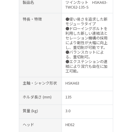
製品名
ツインカット HSKA63-
TWC62-135-S
特長・特徴
●使い易さを追求した新
モジューラタイプ
●ドローイングボルトを
利用した新しい連結法と
セレーション機構の採用
により剛性が大幅に向上
し、重切削が可能です。
●バランスカットによ
る、重切削可。
●エクステンションの連
結により深穴も自在に加
工可能。
主軸・シャンク形状
HSKA63
ホルダ長さ
(mm)
135
質量
(kg)
3.0
ヘッド
HE62