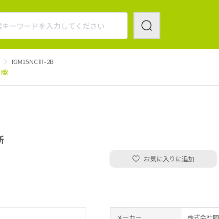
IGM15NCⅢ-2B
削盤
所
お気に入りに追加
メーカー
株式会社岡