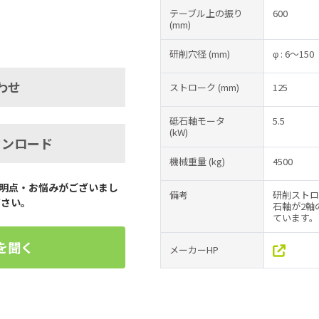
テーブル上の振り
600
(mm)
研削穴径
(mm)
φ : 6～150
わせ
ストローク
(mm)
125
砥石軸モータ
5.5
(kW)
ウンロード
機械重量
(kg)
4500
明点・お悩みがございまし
備考
研削ストロ
ださい。
石軸が2軸
ています。
を聞く
メーカーHP