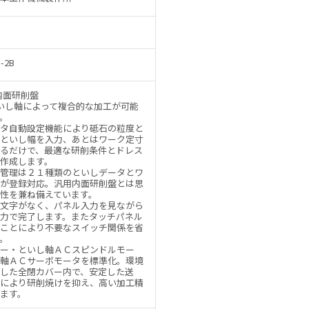
-2B
内面研削盤
いし軸によって複合的な加工が可能
。
タ自動設定機能により砥石の粒度と
といし幅を入力、あとはワーク定寸
るだけで、最適な研削条件とドレス
作成します。
管理は２１種類のといしデータとワ
が登録対応。汎用内面研削盤とは思
性を兼ね備えています。
文字がなく、パネル入力を見ながら
力で完了します。またタッチパネル
ことにより不要なスイッチ関係を省
。
ー・といし軸ＡＣスピンドルモー
軸ＡＣサーボモータを標準化。環境
した全閉カバー内で、安定した送
により研削焼けを抑え、高い加工精
ます。