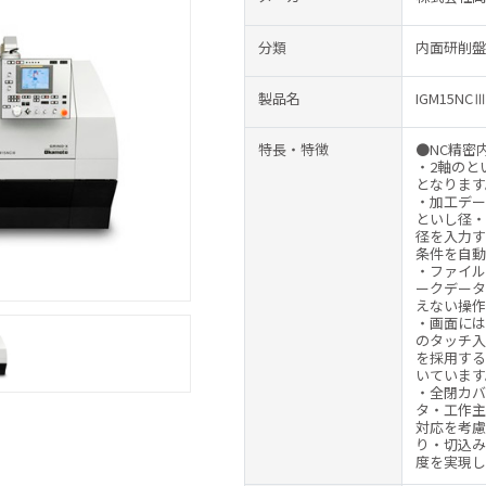
分類
内面研削盤
製品名
IGM15NCⅢ
特長・特徴
●NC精密
・2軸のと
となります
・加工デー
といし径・
径を入力す
条件を自動
・ファイル
ークデータ
えない操作
・画面には
のタッチ入
を採用する
いています
・全閉カバ
タ・工作主
対応を考慮
り・切込み
度を実現し