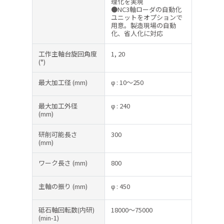
理化を実現
●NC3軸ローダの自動化
ユニットをオプションで
用意。製造現場の自動
化、省人化に対応
工作主軸台旋回角度
1, 20
(°)
最大加工径
(mm)
φ : 10～250
最大加工外径
φ : 240
(mm)
研削可能長さ
300
(mm)
ワーク長さ
(mm)
800
主軸の振り
(mm)
φ : 450
砥石軸回転数(内研)
18000～75000
(min-1)