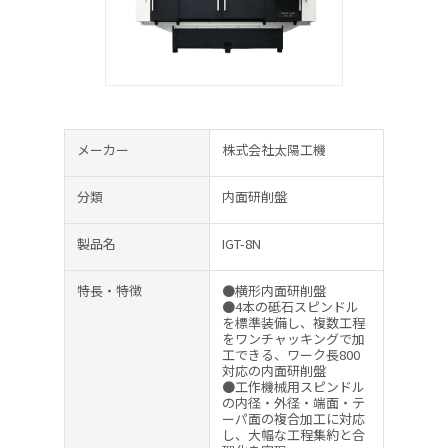
メーカー
株式会社太陽工機
分類
内面研削盤
製品名
IGT-8N
特長・特徴
●横形内面研削盤
●4本の砥石スピンドル
を標準装備し、複数工程
をワンチャッキングで加
工できる、ワーク長800
対応の内面研削盤
●工作機械用スピンドル
の内径・外径・端面・テ
ーパ面の複合加工に対応
し、大幅な工程集約と合