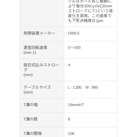
クルはボールねじ駆動に
より毎分200cycle(25mm
ストロークにて)という高
速化を実現。この速度で
も下死点精度は2μm
制御装置メーカー
FANUC
遊星回転速度
5～300
(min-1)
砥石切込みストロー
4
ク
(mm)
テーブルサイズ
L : 1280
W : 960
(mm)
T溝の幅
16mmH7
T溝の数
8
T溝の間隔
106