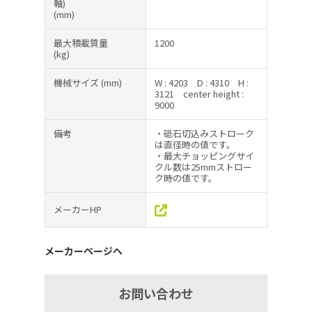
軸)
(mm)
最大積載質量
1200
(kg)
機械サイズ
(mm)
W : 4203
D : 4310
H :
3121
center height :
9000
備考
・砥石切込みストローク
は直径時の値です。
・最大チョッピングサイ
クル数は25mmストロー
ク時の値です。
メーカーHP
メーカーページへ
お問い合わせ