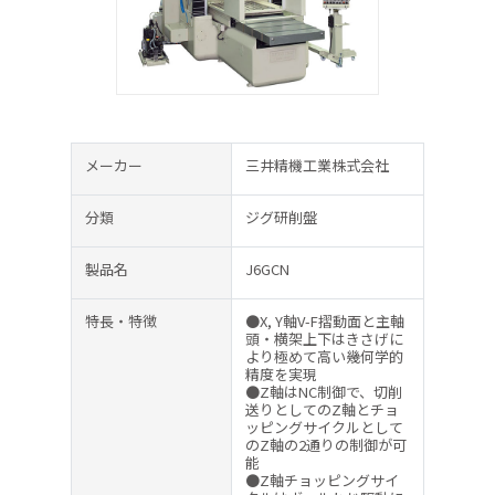
メーカー
三井精機工業株式会社
分類
ジグ研削盤
製品名
J6GCN
特長・特徴
●X, Y軸V-F摺動面と主軸
頭・横架上下はきさげに
より極めて高い幾何学的
精度を実現
●Z軸はNC制御で、切削
送りとしてのZ軸とチョ
ッピングサイクルとして
のZ軸の2通りの制御が可
能
●Z軸チョッピングサイ