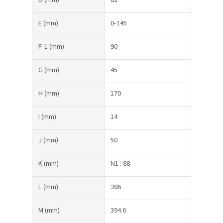
E
(mm)
0-145
F-1
(mm)
90
G
(mm)
45
H
(mm)
170
I
(mm)
14
J
(mm)
50
K
(mm)
N1 : 88
L
(mm)
286
M
(mm)
394.6