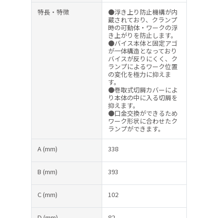
特長・特徴
●浮き上り防止機構が内
蔵されており、クランプ
時の可動体・ワークの浮
き上がりを防止します。
●バイス本体と固定アゴ
が一体構造となっており
バイスが反りにくく、ク
ランプによるワーク位置
の変化を極力に抑えま
す。
●巻取式切屑カバーによ
り本体の中に入る切屑を
抑えます。
●口金交換ができるため
ワーク形状に合わせたク
ランプができます。
A
(mm)
338
B
(mm)
393
C
(mm)
102
D
(mm)
82