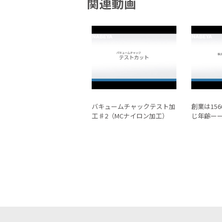
関連動画
バキュームチャックテスト加
創業は15
工♯2（MCナイロン加工）
じ年齢ーー
古のメー
ヤ