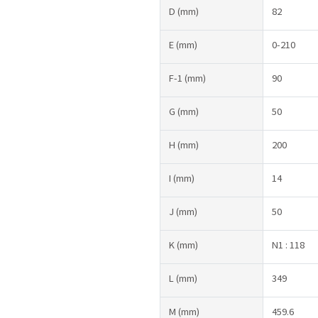
D
(mm)
82
E
(mm)
0-210
F-1
(mm)
90
G
(mm)
50
H
(mm)
200
I
(mm)
14
J
(mm)
50
K
(mm)
N1 : 118
L
(mm)
349
M
(mm)
459.6