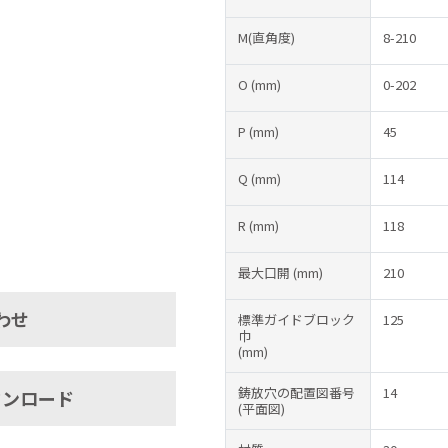
M(直角度)
8-210
O
(mm)
0-202
P
(mm)
45
Q
(mm)
114
R
(mm)
118
最大口開
(mm)
210
わせ
標準ガイドブロック
125
巾
(mm)
鋳放穴の配置図番号
14
ウンロード
(平面図)