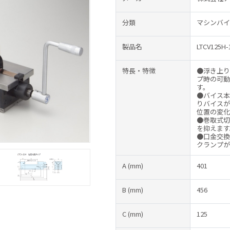
分類
マシンバイ
製品名
LTCV125H-
特長・特徴
●浮き上り
プ時の可動
す。
●バイス本
りバイスが
位置の変化
●巻取式切
を抑えます
●口金交換
クランプが
A
(mm)
401
B
(mm)
456
C
(mm)
125