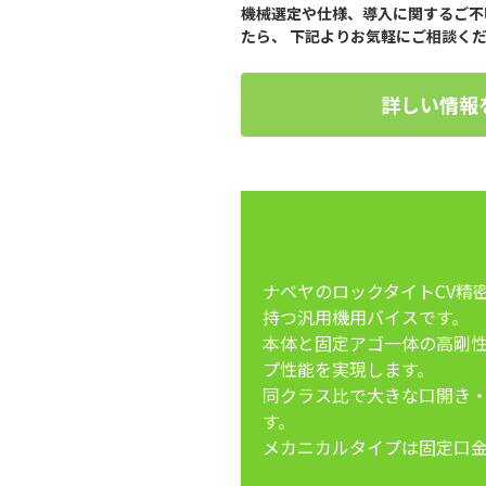
機械選定や仕様、導入に関するご不
たら、 下記よりお気軽にご相談く
詳しい情報
ナベヤのロックタイトCV精密
持つ汎用機用バイスです。
本体と固定アゴ一体の高剛
プ性能を実現します。
同クラス比で大きな口開き
す。
メカニカルタイプは固定口金