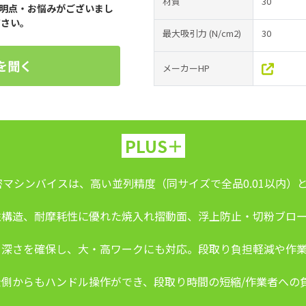
材質
30
明点・お悩みがございまし
ださい。
最大吸引力
(N/cm2)
30
を聞く
メーカーHP
PLUS＋
マシンバイスは、高い並列精度（同サイズで全品0.01以内）と
性構造、耐摩耗性に優れた焼入れ摺動面、浮上防止・切粉ブロ
・深さを確保し、大・高ワークにも対応。段取り負担軽減や作
側からもハンドル操作ができ、段取り時間の短縮/作業者への