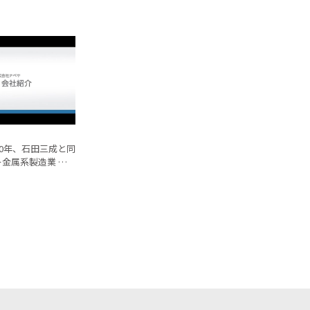
60年、石田三成と同
金属系製造業 最
カー・株式会社ナベ