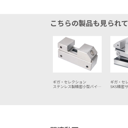
こちらの製品も見られ
ガ・セレクション
ギガ・セレクション
ギガ・セ
ンレス製精密小型バイスGSVL10-1
SKS精密サインバイスGSVC100
SK精密バイ