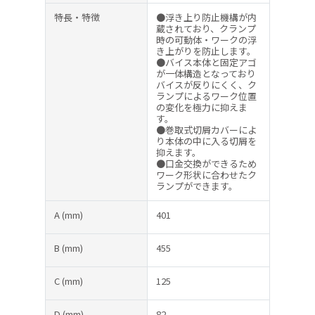
特長・特徴
●浮き上り防止機構が内
蔵されており、クランプ
時の可動体・ワークの浮
き上がりを防止します。
●バイス本体と固定アゴ
が一体構造となっており
バイスが反りにくく、ク
ランプによるワーク位置
の変化を極力に抑えま
す。
●巻取式切屑カバーによ
り本体の中に入る切屑を
抑えます。
●口金交換ができるため
ワーク形状に合わせたク
ランプができます。
A
(mm)
401
B
(mm)
455
C
(mm)
125
D
(mm)
82