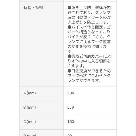
特長・特徴
●浮き上り防止機構が内
蔵されており、クランプ
時の可動体・ワークの浮
き上がりを防止します。
●バイス本体と固定アゴ
が一体構造となっており
バイスが反りにくく、ク
ランプによるワーク位置
の変化を極力に抑えま
す。
●巻取式切屑カバーによ
り本体の中に入る切屑を
抑えます。
●口金交換ができるため
ワーク形状に合わせたク
ランプができます。
A
(mm)
504
B
(mm)
559
C
(mm)
160
D
(mm)
82