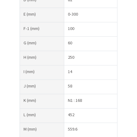
E
(mm)
0-300
F-1
(mm)
100
G
(mm)
60
H
(mm)
250
I
(mm)
14
J
(mm)
58
K
(mm)
N1 : 168
L
(mm)
452
M
(mm)
559.6