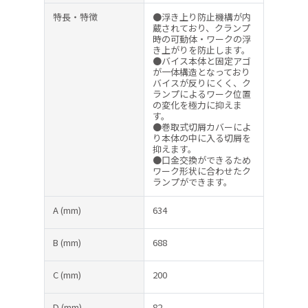
特長・特徴
●浮き上り防止機構が内
蔵されており、クランプ
時の可動体・ワークの浮
き上がりを防止します。
●バイス本体と固定アゴ
が一体構造となっており
バイスが反りにくく、ク
ランプによるワーク位置
の変化を極力に抑えま
す。
●巻取式切屑カバーによ
り本体の中に入る切屑を
抑えます。
●口金交換ができるため
ワーク形状に合わせたク
ランプができます。
A
(mm)
634
B
(mm)
688
C
(mm)
200
D
(mm)
82