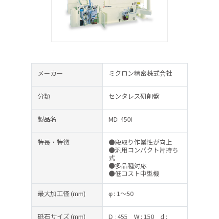
メーカー
ミクロン精密株式会社
分類
センタレス研削盤
製品名
MD-450I
特長・特徴
●段取り作業性が向上
●汎用コンパクト片持ち
式
●多品種対応
●低コスト中型機
最大加工径
(mm)
φ : 1～50
砥石サイズ
(mm)
D : 455
W : 150
d :