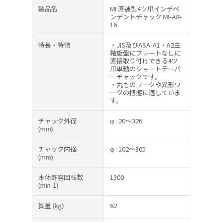
製品名
MI 直装型4ツ爪インデペ
ンデントチャック MI-A8-
16
特長・特徴
・JIS及びASA-A1・A2主
軸旋盤にプレートなしに
直接取り付けできる4ツ
爪単動のショートテーパ
ーチャックです。
・丸ものワークや異形ワ
ークの把握に適していま
す。
チャック外径
φ : 20～326
(mm)
チャック内径
φ : 102～305
(mm)
本体許容回転数
1300
(min-1)
質量
(kg)
62