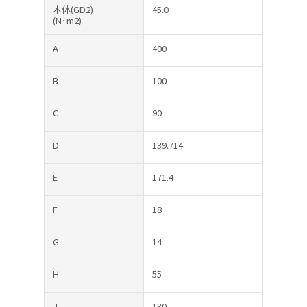
本体(GD2)
45.0
(N･m2)
A
400
B
100
C
90
D
139.714
E
171.4
F
18
G
14
H
55
J
130