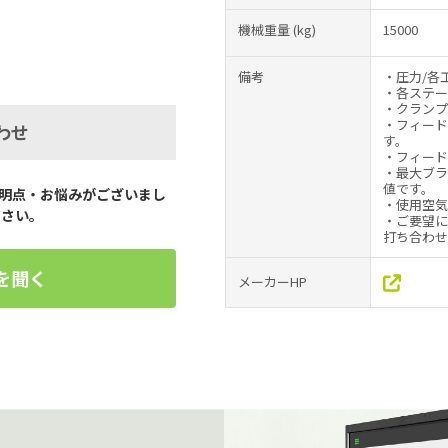
機械重量
(kg)
15000
備考
・圧力/各工
・各ステージ
・クランプ
・フィード
わせ
す。
・フィード
・最大ブラ
値です。
明点・お悩みがございまし
・使用空気圧
ださい。
・ご要望に
打ち合わせ
を聞く
メーカーHP