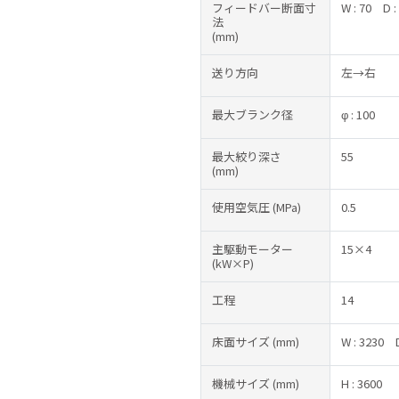
フィードバー断面寸
W : 70
D :
法
(mm)
送り方向
左→右
最大ブランク径
φ : 100
最大絞り深さ
55
(mm)
使用空気圧
(MPa)
0.5
主駆動モーター
15×4
(kW×P)
工程
14
床面サイズ
(mm)
W : 3230
機械サイズ
(mm)
H : 3600