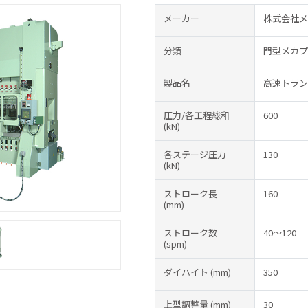
メーカー
株式会社メ
分類
門型メカプ
製品名
高速トランス
圧力/各工程総和
600
(kN)
各ステージ圧力
130
(kN)
ストローク長
160
(mm)
ストローク数
40～120
(spm)
ダイハイト
(mm)
350
上型調整量
(mm)
30