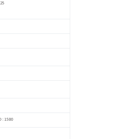
 25
D : 1580