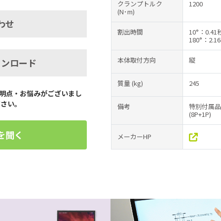
クランプトルク
1200
(N･m)
わせ
割出時間
10°：0.4
180°：2.1
本体取付方向
縦
ウンロード
質量
(kg)
245
明点・お悩みがございまし
ださい。
備考
特別付属品
(8P+1P)
を聞く
メーカーHP