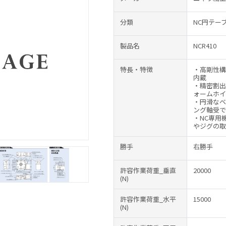
分類
NC円テー
製品名
NCR410
特長・特徴
・高剛性構
内蔵
・精密割出
ォームホイ
・円滑なベ
ング軸受で
・NC専用
やジグの取
勝手
右勝手
許容作業荷重_垂直
20000
(N)
許容作業荷重_水平
15000
(N)