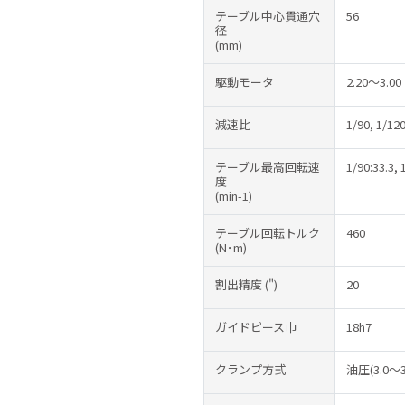
テーブル中心貫通穴
56
径
(mm)
駆動モータ
2.20～3.00
減速比
1/90, 1/120
テーブル最高回転速
1/90:33.3, 
度
(min-1)
テーブル回転トルク
460
(N･m)
割出精度
(")
20
ガイドピース巾
18h7
クランプ方式
油圧(3.0～3