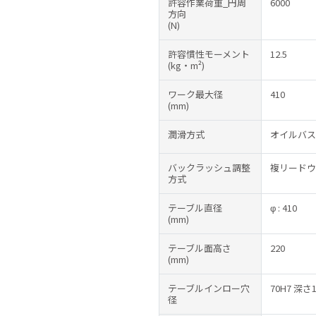
許容作業荷重_円周
6000
方向
(N)
許容慣性モーメント
12.5
(kg・m²)
ワーク最大径
410
(mm)
潤滑方式
オイルバス
バックラッシュ調整
複リードウ
方式
テーブル直径
φ : 410
(mm)
テーブル面高さ
220
(mm)
テーブルインロー穴
70H7 深さ1
径