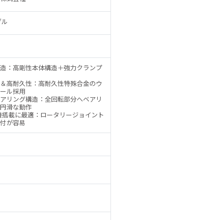
ブル
造：高剛性本体構造＋強力クランプ
＆高耐久性：高耐久性特殊合金のウ
ール採用
アリング構造：全回転部分へベアリ
円滑な動作
機搭載に最適：ロータリージョイント
付が容易