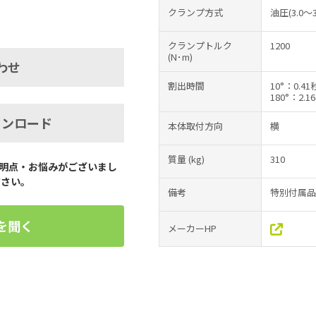
クランプ方式
油圧(3.0～3
クランプトルク
1200
(N･m)
わせ
割出時間
10°：0.4
180°：2.1
ウンロード
本体取付方向
横
質量
(kg)
310
明点・お悩みがございまし
ださい。
備考
特別付属品
を聞く
メーカーHP