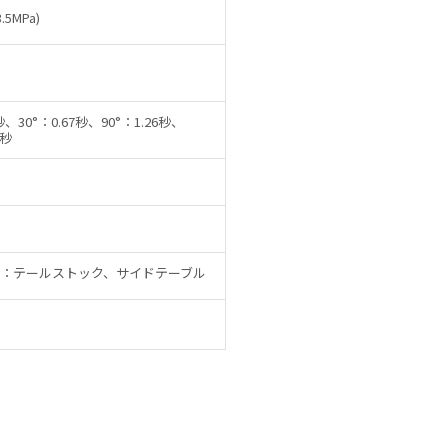
.5MPa)
1秒、30°：0.67秒、90°：1.26秒、
6秒
：テールストック、サイドテーブル