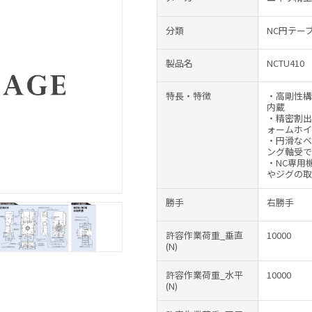
分類
NC円テー
製品名
NCTU410
特長・特徴
・高剛性構
内蔵
・精密割出
ォームホイ
・円滑なベ
ング軸受で
・NC専用
やジグの取
勝手
右勝手
許容作業荷重_垂直
10000
(N)
許容作業荷重_水平
10000
(N)