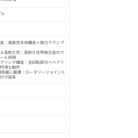
ブル
造：高剛性本体構造＋強力クランプ
＆高耐久性：高耐久性特殊合金のウ
ール採用
アリング構造：全回転部分へベアリ
円滑な動作
機搭載に最適：ロータリージョイント
付が容易