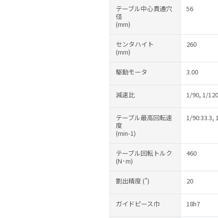
テーブル中心貫通穴
56
径
(mm)
センタハイト
260
(mm)
駆動モータ
3.00
減速比
1/90, 1/120
テーブル最高回転速
1/90:33.3, 
度
(min-1)
テーブル回転トルク
460
(N･m)
割出精度
(")
20
ガイドピース巾
18h7