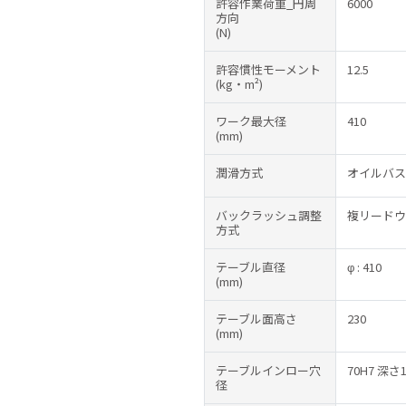
許容作業荷重_円周
6000
方向
(N)
許容慣性モーメント
12.5
(kg・m²)
ワーク最大径
410
(mm)
潤滑方式
オイルバス
バックラッシュ調整
複リードウ
方式
テーブル直径
φ : 410
(mm)
テーブル面高さ
230
(mm)
テーブルインロー穴
70H7 深さ1
径