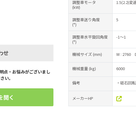
調整車モータ
1.5(2.2
(kW)
調整車送り角度
5
(°)
調整車水平旋回角度
-1～1
(°)
わせ
機械サイズ
(mm)
W : 2760
機械重量
(kg)
6000
明点・お悩みがございまし
ださい。
備考
・砥石回転
を聞く
メーカーHP