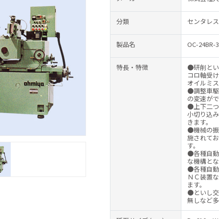
分類
センタレス
製品名
OC-24BR-3
特長・特徴
●研削とい
コロ軸受け
オイルミス
●調整車駆
の変速がで
●上下二つ
小切り込み
きます。
●機械の振
施されてお
す。
●各種自動
な機構とな
●各種自動
ＮＣ装置な
ます。
●といし交
無しなど多