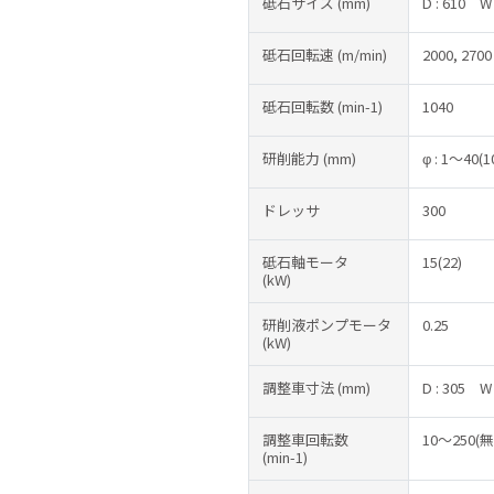
砥石サイズ
(mm)
D : 610
W 
砥石回転速
(m/min)
2000, 2700
砥石回転数
(min-1)
1040
研削能力
(mm)
φ : 1～40(
ドレッサ
300
砥石軸モータ
15(22)
(kW)
研削液ポンプモータ
0.25
(kW)
調整車寸法
(mm)
D : 305
W 
調整車回転数
10～250(
(min-1)