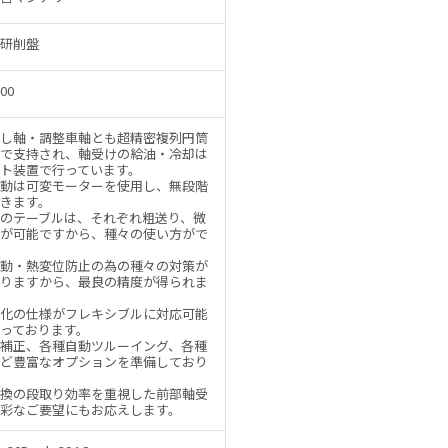
研削盤
00
し軸・調整車軸とも超精密複列円筒
で支持され、軸受けの給油・冷却は
ト装置で行っています。
動は可変モーターを使用し、無段階
きます。
のテーブルは、それぞれ粗送り、微
が可能ですから、種々の使い方がで
動・熱変位防止の為の種々の対策が
りますから、最良の精度が得られま
化の仕様がフレキシブルに対応可能
っております。
補正、各種自動ツルーイング、各種
ど豊富なオプションを準備しており
換の段取り効率を重視した前部軸受
彩なご要望にもお応えします。