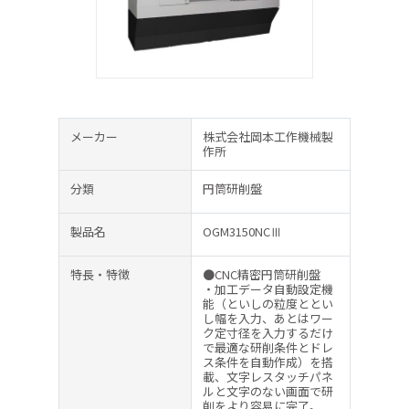
メーカー
株式会社岡本工作機械製
作所
分類
円筒研削盤
製品名
OGM3150NCⅢ
特長・特徴
●CNC精密円筒研削盤
・加工データ自動設定機
能（といしの粒度ととい
し幅を入力、あとはワー
ク定寸径を入力するだけ
で最適な研削条件とドレ
ス条件を自動作成）を搭
載、文字レスタッチパネ
ルと文字のない画面で研
削をより容易に完了。