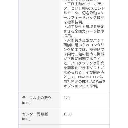
・工作主軸ACサーボモー
タ、といし軸ACスピンド
ルモータ、切込み軸スケ
ールフィードバック機能
を標準装備。
・加工条件と環境を安定
させる全閉カバーを標準
採用。
・冷間鍛造金型のパンチ
研削に用いられコンタリ
ング加工では、機械側で
は同時二軸の指令に機械
が正確に同期すること
と、プログラミング作業
を簡素化できるソフトが
求められる。その問題点
として、OKAMOTOでは
自社開発のEDELAC Winを
オプションにて準備。
テーブル上の振り
320
(mm)
センター間距離
1500
(mm)