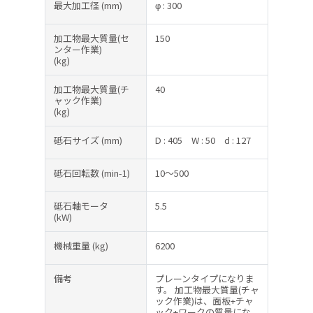
最大加工径
(mm)
φ : 300
加工物最大質量(セ
150
ンター作業)
(kg)
加工物最大質量(チ
40
ャック作業)
(kg)
砥石サイズ
(mm)
D : 405
W : 50
d : 127
砥石回転数
(min-1)
10～500
砥石軸モータ
5.5
(kW)
機械重量
(kg)
6200
備考
プレーンタイプになりま
す。 加工物最大質量(チャ
ック作業)は、面板+チャ
ック+ワークの質量にな