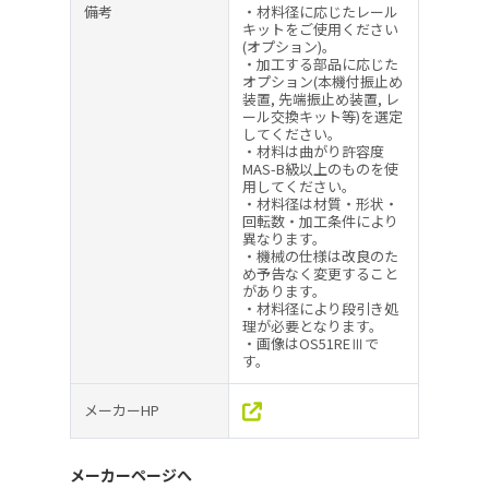
備考
・材料径に応じたレール
キットをご使用ください
(オプション)。
・加工する部品に応じた
オプション(本機付振止め
装置, 先端振止め装置, レ
ール交換キット等)を選定
してください。
・材料は曲がり許容度
MAS-B級以上のものを使
用してください。
・材料径は材質・形状・
回転数・加工条件により
異なります。
・機械の仕様は改良のた
め予告なく変更すること
があります。
・材料径により段引き処
理が必要となります。
・画像はOS51REⅢで
す。
メーカーHP
メーカーページへ