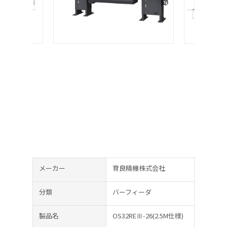
メーカー
育良精機株式会社
分類
バーフィーダ
製品名
OS32REⅢ-26(2.5M仕様)