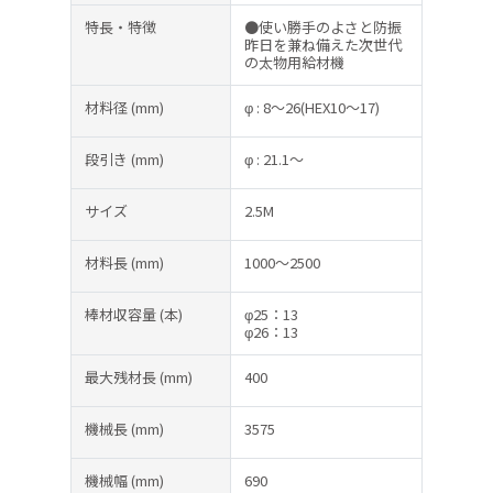
特長・特徴
●使い勝手のよさと防振
昨日を兼ね備えた次世代
の太物用給材機
材料径
(mm)
φ : 8～26(HEX10～17)
段引き
(mm)
φ : 21.1～
サイズ
2.5M
材料長
(mm)
1000～2500
棒材収容量
(本)
φ25：13
φ26：13
最大残材長
(mm)
400
機械長
(mm)
3575
機械幅
(mm)
690