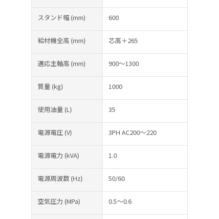
スタンド幅
(mm)
600
給材機全高
(mm)
芯高＋265
適応主軸高
(mm)
900～1300
質量
(kg)
1000
使用油量
(L)
35
電源電圧
(V)
3PH AC200～220
電源電力
(kVA)
1.0
電源周波数
(Hz)
50/60
空気圧力
(MPa)
0.5～0.6