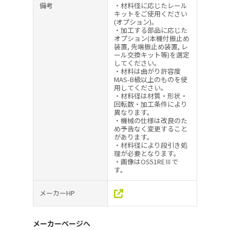
備考
・材料径に応じたレール
キットをご使用ください
(オプション)。
・加工する部品に応じた
オプション(本機付振止め
装置, 先端振止め装置, レ
ール交換キット等)を選定
してください。
・材料は曲がり許容度
MAS-B級以上のものを使
用してください。
・材料径は材質・形状・
回転数・加工条件により
異なります。
・機械の仕様は改良のた
め予告なく変更すること
があります。
・材料径により段引き処
理が必要となります。
・画像はOS51REⅢで
す。
メーカーHP
メーカーページへ