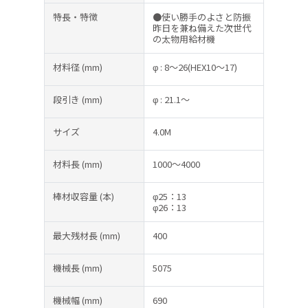
特長・特徴
●使い勝手のよさと防振
昨日を兼ね備えた次世代
の太物用給材機
材料径
(mm)
φ : 8～26(HEX10～17)
段引き
(mm)
φ : 21.1～
サイズ
4.0M
材料長
(mm)
1000～4000
棒材収容量
(本)
φ25：13
φ26：13
最大残材長
(mm)
400
機械長
(mm)
5075
機械幅
(mm)
690