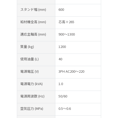
スタンド幅
(mm)
600
給材機全高
(mm)
芯高＋265
適応主軸高
(mm)
900～1300
質量
(kg)
1200
使用油量
(L)
40
電源電圧
(V)
3PH AC200～220
電源電力
(kVA)
1.0
電源周波数
(Hz)
50/60
空気圧力
(MPa)
0.5～0.6