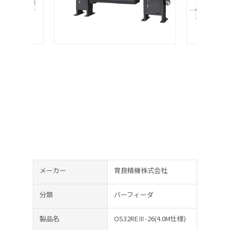
メーカー
育良精機株式会社
分類
バーフィーダ
製品名
OS32REⅢ-26(4.0M仕様)