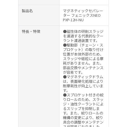
製品名
マグネティックセパレー
ター フェニックスNEO
PXP-12H-NU
特長・特徴
●磁性体の研削スラッジ
を濾過する代表的なクー
ラント濾過装置です。
●駆動部（チェーン・ス
プロケット）の取り付け
位置が本体外部のため、
スラッジや砥粒による摩
耗がありません。また、
部品交換やメンテナンス
が容易です。
●マグネティックドラム
は、表面硬化処理により
耐摩耗性が向上していま
す。
●スプロケット付きの絞
りロールのため、スラッ
ジ・油性クーラントによ
るスリップを抑制しま
す。また、絞りロールの
機構の変更により、絞り
具合の調整やメンテナン
スが容易になりました。