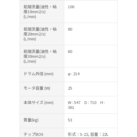
処理流量(油性・粘
100
度10mm2/s)
(L/min)
処理流量(油性・粘
80
度20mm2/s)
(L/min)
処理流量(油性・粘
60
度30mm2/s)
(L/min)
ドラム外径
(mm)
φ : 214
モータ容量
(W)
25
本体サイズ
(mm)
W : 547
D : 710
H :
361
質量(kg)
53
チップBOX
形式：S-22, 容量：22L