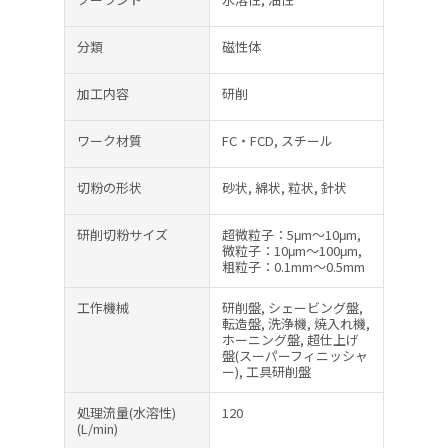
分類
磁性体
加工内容
研削
ワーク材質
FC・FCD, スチール
切粉の形状
砂状, 綿状, 粒状, 針状
研削切粉サイズ
超微粒子：5μm～10μm,
微粒子：10μm～100μm,
粗粒子：0.1mm～0.5mm
工作機械
研削盤, シェービング盤,
転造盤, 洗浄機, 焼入れ機,
ホーニング盤, 超仕上げ
盤(スーパーフィニッシャ
ー), 工具研削盤
処理流量(水溶性)
120
(L/min)