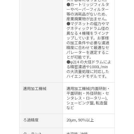
●カートリッジフィルタ
ーやペーパーフィルター
等の消耗品がないため、
産業廃棄物が出ません。
●マグネットの磁力やマ
グネティックドラム径の
異なる 4 機種をラインナ
ップしています。お客様
の加工条件や必要な濾過
精度に合わせて最適なセ
パレーターを選定するこ
とが可能です。
●φ214 の大径ドラムによ
る精密濾過や1000L/min
の大流量処理に対応した
ハイエンドモデルです。
適用加工機械
適用加工機械(内面研削・
平面研削・外径研削・セ
ンタレス・ロータリー),
シェービング盤, 転造盤
など
ろ過精度
20μm, 90％以上
クーラント
水溶性, 油性