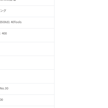
ング
650Xd1 40Tools
 : 400
No.30
00