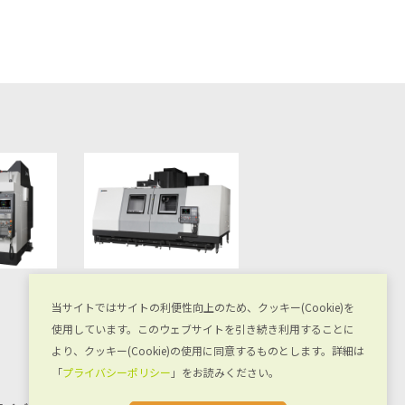
碌々スマートテクノロジー株式会社
株式会社牧野フライス製
当サイトではサイトの利便性向上のため、クッキー(Cookie)を
AndroidⅡ
V56i
使用しています。このウェブサイトを引き続き利用することに
より、クッキー(Cookie)の使用に同意するものとします。詳細は
「
プライバシーポリシー
」をお読みください。