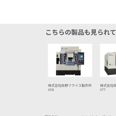
こちらの製品も見られ
式会社牧野フライス製作所
株式会社牧野フライス製作所
DMG森精
3i
V77
NVX 5060(