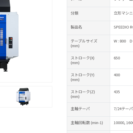
分類
立形マシニ
製品名
SPEEDIO R
テーブルサイズ
W : 800
D
(mm)
ストローク(X)
650
(mm)
ストローク(Y)
400
(mm)
ストローク(Z)
435
(mm)
主軸テーパ
7/24テーパ
主軸回転数
(min-1)
10000, 160