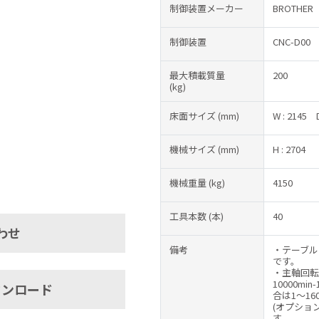
制御装置メーカー
BROTHER
制御装置
CNC-D00
最大積載質量
200
(kg)
床面サイズ
(mm)
W : 2145
機械サイズ
(mm)
H : 2704
機械重量
(kg)
4150
工具本数
(本)
40
わせ
備考
・テーブル
です。
・主軸回転数
10000mi
ウンロード
合は1～160
(オプション
す。