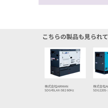
こちらの製品も見られ
式会社AIRMAN
株式会社AIRMAN
株式会社AI
G45LAX-5B2 60Hz
SDG220S-3A7 60Hz
SDG60S-3