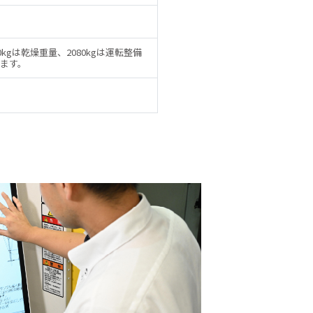
0kgは乾燥重量、2080kgは運転整備
ます。