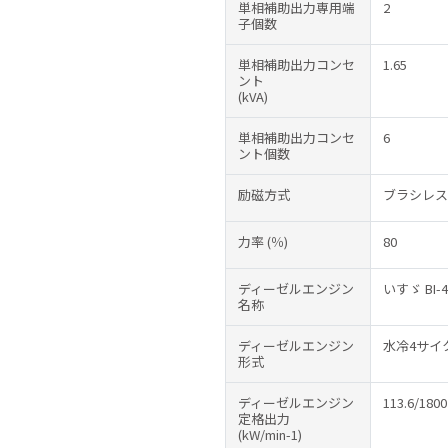
単相補助出力専用端
2
子個数
単相補助出力コンセ
1.65
ント
(kVA)
単相補助出力コンセ
6
ント個数
励磁方式
ブラシレス
力率
(％)
80
ディーゼルエンジン
いすゞ BI-4
名称
ディーゼルエンジン
水冷4サイ
形式
ディーゼルエンジン
113.6/1800
定格出力
(kW/min-1)