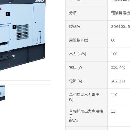
分類
軽油発電機
製品名
SDG100L-5
周波数
(Hz)
60
出力
(kVA)
100
電圧
(V)
220, 440
電流
(A)
262, 131
単相補助出力電圧
110
(V)
単相補助出力専用端
11
子
(kVA)