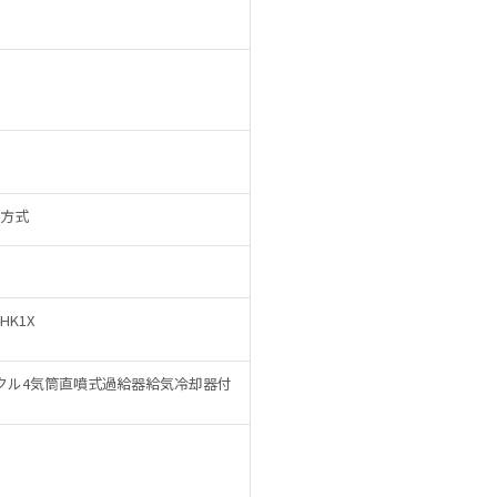
方式
HK1X
クル4気筒直噴式過給器給気冷却器付