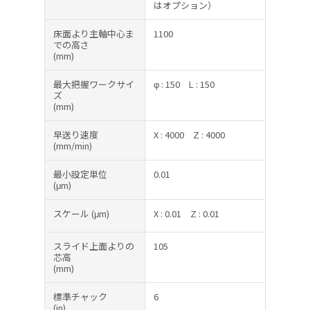
はオプション）
床面より主軸中心ま
1100
での高さ
(mm)
最大把握ワークサイ
φ : 150
L : 150
ズ
(mm)
早送り速度
X : 4000
Z : 4000
(mm/min)
最小設定単位
0.01
(μm)
スケール
(μm)
X : 0.01
Z : 0.01
スライド上面よりの
105
芯高
(mm)
標準チャック
6
(in)