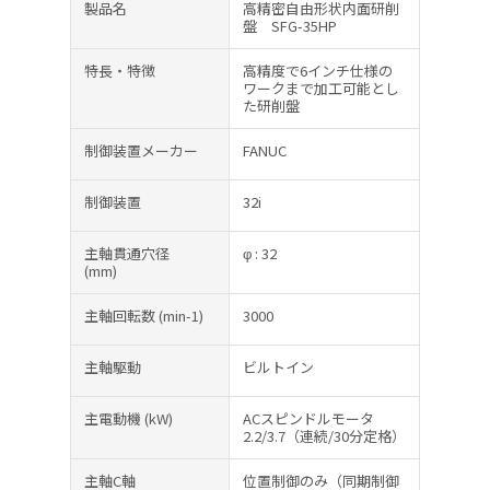
製品名
高精密自由形状内面研削
盤 SFG-35HP
特長・特徴
高精度で6インチ仕様の
ワークまで加工可能とし
た研削盤
制御装置メーカー
FANUC
制御装置
32i
主軸貫通穴径
φ : 32
(mm)
主軸回転数
(min-1)
3000
主軸駆動
ビルトイン
主電動機
(kW)
ACスピンドルモータ
2.2/3.7（連続/30分定格）
主軸C軸
位置制御のみ（同期制御