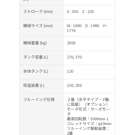
ストローク
(mm)
X : 350
Z : 220
機械サイズ
(mm)
W : 1690
D : 1980
H :
1776
機械重量
(kg)
2500
タンク容量
(L)
270, 370
本体タンク
(L)
120
恒温装置
(L)
150, 250
ツルーイング仕様
２基（水平タイプ・Z軸
に搭載）（オプション）
モータ形式：サーボモー
タ
最高回転数：5000min-1
コレットサイズ：φ10mm
ツルーイング駆動装置：
2基