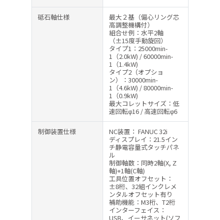
砥石軸仕様
最大２基（偏心リング芯
高調整機構付）
組合せ例：水平2軸
（±15度手動旋回）
タイプ1：25000min-
1（2.0kW) / 60000min-
1（1.4kW)
タイプ2（オプショ
ン）：30000min-
1（4.6kW) / 80000min-
1（0.9kW)
最大コレットサイズ：低
速回転φ16 / 高速回転φ6
制御装置仕様
NC装置： FANUC 32i
ディスプレイ：21.5イン
チ静電容量式タッチパネ
ル
制御軸数：同時2軸(X, Z
軸)+1軸(C軸)
工具位置オフセット：
±8桁、32組インクレメ
ンタルオフセット有り
補助機能：M3桁、T2桁
インターフェイス：
USB、イーサネット(ソフ