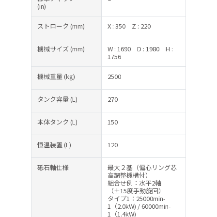
(in)
ストローク
(mm)
X : 350
Z : 220
機械サイズ
(mm)
W : 1690
D : 1980
H :
1756
機械重量
(kg)
2500
タンク容量
(L)
270
本体タンク
(L)
150
恒温装置
(L)
120
砥石軸仕様
最大２基（偏心リング芯
高調整機構付）
組合せ例：水平2軸
（±15度手動旋回）
タイプ1：25000min-
1（2.0kW) / 60000min-
1（1.4kW)