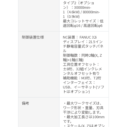
タイプ2（オプショ
ン）：30000min-
1（4.6kW) / 80000min-
1（0.9kW)
最大コレットサイズ：低
速回転φ16 / 高速回転φ6
制御装置仕様
NC装置： FANUC 32i
ディスプレイ：21.5イン
チ静電容量式タッチパネ
ル
制御軸数：同時2軸(X, Z
軸)+1軸(C軸)
工具位置オフセット：
±8桁、32組インクレメ
ンタルオフセット有り
補助機能：M3桁、T2桁
インターフェイス：
USB、イーサネット(ソフ
トはオプション)
備考
・最大ワークサイズは、
ワーク形状・重量、刃具
干渉により変動します。
・最大加工長さは100mm
です。
・スケール(X, Z)はオプシ