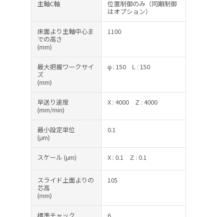
主軸C軸
位置制御のみ（同期制御
はオプション）
床面より主軸中心ま
1100
での高さ
(mm)
最大把握ワークサイ
φ : 150
L : 150
ズ
(mm)
早送り速度
X : 4000
Z : 4000
(mm/min)
最小設定単位
0.1
(μm)
スケール
(μm)
X : 0.1
Z : 0.1
スライド上面よりの
105
芯高
(mm)
標準チャック
6