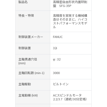
製品名
高精密自由形状内面研削
盤 SFG-35P
特長・特徴
高精度を実現する機械構
造はそのままに、ハイコ
ストパフォーマンスモデ
ル
制御装置メーカー
FANUC
制御装置
32i
主軸貫通穴径
φ : 32
(mm)
主軸回転数
(min-1)
3000
主軸駆動
ビルトイン
主電動機
(kW)
ACスピンドルモータ
2.2/3.7（連続/30分定格）