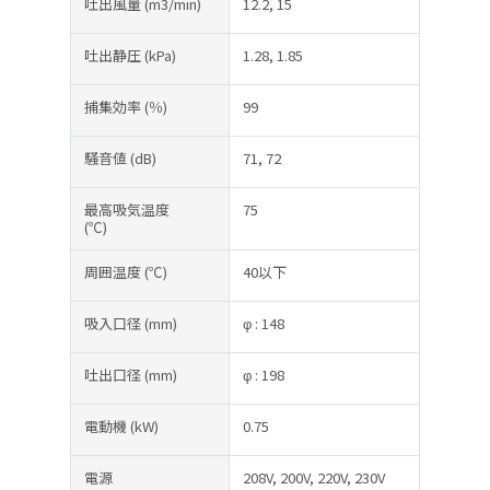
吐出風量
(m3/min)
12.2, 15
吐出静圧
(kPa)
1.28, 1.85
捕集効率
(％)
99
騒音値
(dB)
71, 72
最高吸気温度
75
(℃)
周囲温度
(℃)
40以下
吸入口径
(mm)
φ : 148
吐出口径
(mm)
φ : 198
電動機
(kW)
0.75
電源
208V, 200V, 220V, 230V