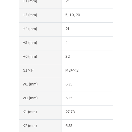
H1
(mm)
25
H3
(mm)
5, 10, 20
H4
(mm)
21
H5
(mm)
4
H6
(mm)
32
G1×P
M24×2
W1
(mm)
6.35
W2
(mm)
6.35
K1
(mm)
27.78
K2
(mm)
6.35