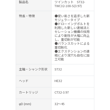
製品名
ツインカット ST32-
TWC32-100-S(3.97)
特長・特徴
●使い易さを追求した新
モジュラータイプ
●ドローイングボルトを
利用した新しい連結法と
セレーション機構の採用
により剛性が大幅に向上
し、重切削が可能
●バランスカットによる
重切削化
●エクステンションの連
結により深穴も自在に加
工可能
主軸・シャンク形状
ST32
ヘッド
HE32
カートリッジ
CT32-3.97
φD
(mm)
32～45