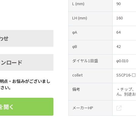
L
(mm)
90
LH
(mm)
160
φA
64
わせ
φB
42
ダイヤル1目盛
φ0.010
ウンロード
collet
SSCP16-□
明点・お悩みがございまし
ださい。
備考
・チップ、
ん。別途お
を聞く
メーカーHP