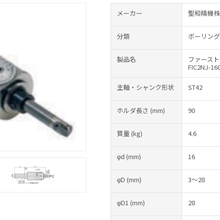
メーカー
聖和精機株
分類
ボーリング
製品名
ファースト
FIC2NJ-16
主軸・シャンク形状
ST42
ホルダ長さ
(mm)
90
質量
(kg)
4.6
φd
(mm)
16
φD
(mm)
3～28
φD1
(mm)
28