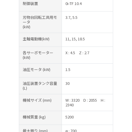
制御装置
0i-TF 10.4
刃物台回転工具用モ
3.7, 5.5
ータ
(kW)
主軸電動機(kW)
11, 15, 18.5
各サーボモーター
X : 4.5
Z : 2.7
(kW)
油圧モータ
(kW)
1.5
油圧装置タンク容量
30
(L)
機械サイズ
(mm)
W : 3320
D : 2055
H :
2340
機械質重
(kg)
5200
最大振り
(mm)
φ : 700