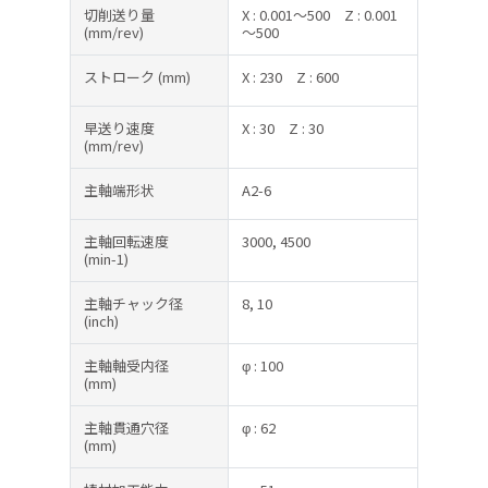
切削送り量
X : 0.001～500
Z : 0.001
(mm/rev)
～500
ストローク
(mm)
X : 230
Z : 600
早送り速度
X : 30
Z : 30
(mm/rev)
主軸端形状
A2-6
主軸回転速度
3000, 4500
(min-1)
主軸チャック径
8, 10
(inch)
主軸軸受内径
φ : 100
(mm)
主軸貫通穴径
φ : 62
(mm)