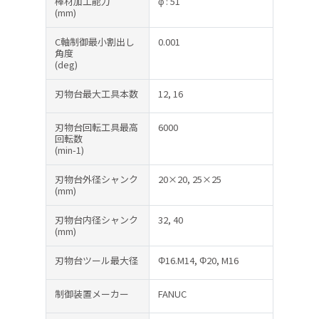
棒材加工能力
φ : 51
(mm)
C軸制御最小割出し
0.001
角度
(deg)
刃物台最大工具本数
12, 16
刃物台回転工具最高
6000
回転数
(min-1)
刃物台外径シャンク
20×20, 25×25
(mm)
刃物台内径シャンク
32, 40
(mm)
刃物台ツール最大径
Φ16.M14, Φ20, M16
制御装置メーカー
FANUC