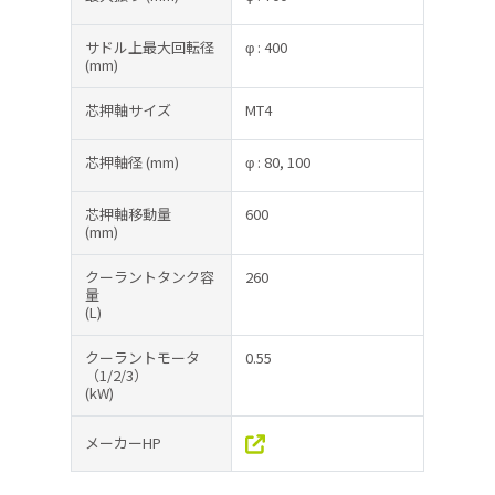
サドル上最大回転径
φ : 400
(mm)
芯押軸サイズ
MT4
芯押軸径
(mm)
φ : 80, 100
芯押軸移動量
600
(mm)
クーラントタンク容
260
量
(L)
クーラントモータ
0.55
（1/2/3）
(kW)
メーカーHP