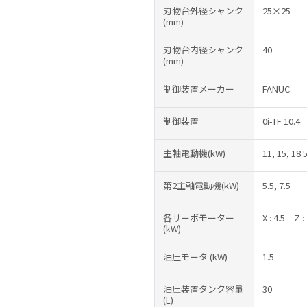
刃物台外径シャンク
25×25
(mm)
刃物台内径シャンク
40
(mm)
制御装置メーカー
FANUC
制御装置
0i-TF 10.4
主軸電動機(kW)
11, 15, 18.
第2主軸電動機(kW)
5.5, 7.5
各サーボモーター
X : 4.5
Z :
(kW)
油圧モータ
(kW)
1.5
油圧装置タンク容量
30
(L)