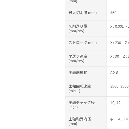
(mm)
最大切削径
(mm)
360
切削送り量
X : 0.001～
(mm/rev)
ストローク
(mm)
X : 230
Z 
早送り速度
X : 30
Z :
(mm/rev)
主軸端形状
A2-8
主軸回転速度
2500, 3500
(min-1)
主軸チャック径
10, 12
(inch)
主軸軸受内径
φ : 120, 13
(mm)