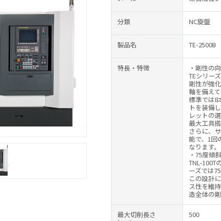
分類
NC旋盤
製品名
TE-2500B
特長・特徴
・剛性の向
TEシリー
剛性が強化
軸を備えて
標準では8
トを装備し
レットの選
最大工具搭
さらに、サ
能で、1回
なります。
・75度傾
TNL-10
ーズでは7
この設計に
ス性を維持
造全体の剛
最大切削長さ
500