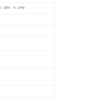
D : 2055
H : 2340