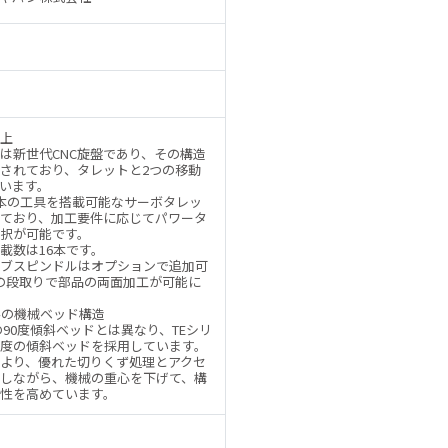
上
ズは新世代CNC旋盤であり、その構造
されており、タレットと2つの移動
います。
本の工具を搭載可能なサーボタレッ
ており、加工要件に応じてパワータ
択が可能です。
載数は16本です。
ブスピンドルはオプションで追加可
の段取りで部品の両面加工が可能に
斜の機械ベッド構造
0Tの90度傾斜ベッドとは異なり、TEシリ
5度の傾斜ベッドを採用しています。
より、優れた切りくず処理とアクセ
しながら、機械の重心を下げて、構
性を高めています。