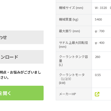
機械サイズ
(mm)
W : 3320
機械質重
(kg)
5400
最大振り
(mm)
φ : 700
わせ
サドル上最大回転径
φ : 400
(mm)
ウンロード
クーラントタンク容
260
量
(L)
明点・お悩みがございまし
クーラントモータ
0.55
ださい。
（1/2/3）
(kW)
を聞く
メーカーHP