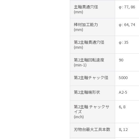
主軸貫通穴径
φ : 77, 86
(mm)
棒材加工能力
φ : 64, 74
(mm)
第2主軸貫通穴径
φ : 35
(mm)
第2主軸回転速度
90
(min-1)
第2主軸チャック径
5000
第2主軸端形状
A2-5
第2主軸 チャックサ
6, 8
イズ
(inch)
刃物台最大工具本数
8, 12