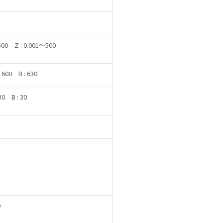
500
Z : 0.001～500
: 600
B : 630
 30
B : 30
0