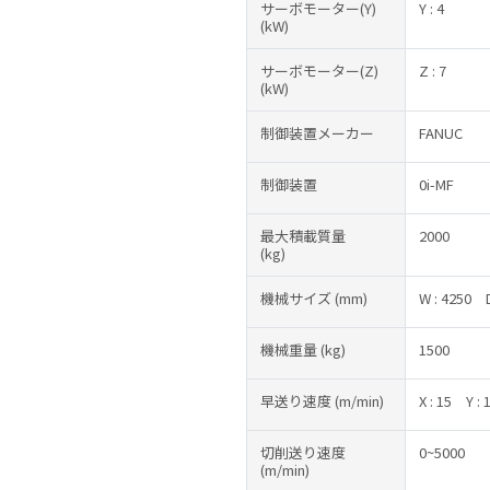
サーボモーター(Y)
Y : 4
(kW)
サーボモーター(Z)
Z : 7
(kW)
制御装置メーカー
FANUC
制御装置
0i-MF
最大積載質量
2000
(kg)
機械サイズ
(mm)
W : 4250
機械重量
(kg)
1500
早送り速度
(m/min)
X : 15
Y : 
切削送り速度
0~5000
(m/min)