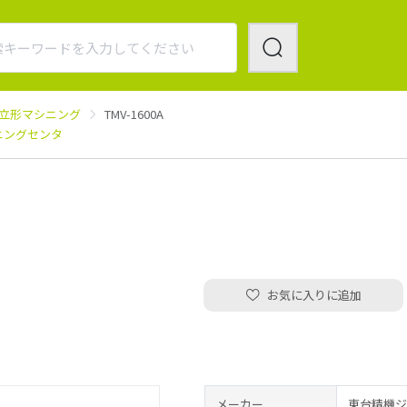
立形マシニング
TMV-1600A
ニングセンタ
お気に入りに追加
メーカー
東台精機ジ