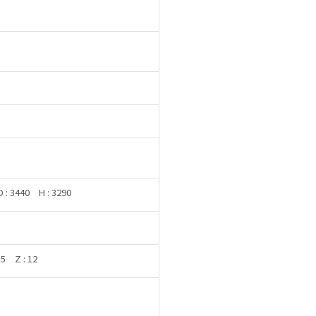
D : 3440
H : 3290
15
Z : 12