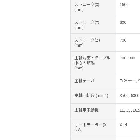
ストローク(X)
1600
(mm)
ストローク(Y)
800
(mm)
ストローク(Z)
700
(mm)
主軸端面とテーブル
200~900
中心の距離
(mm)
主軸テーパ
7/24テーパN
主軸回転数
(min-1)
3500, 6000
主軸用電動機
11, 15, 18.
サーボモーター(X)
X : 4
(kW)