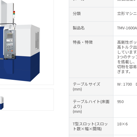
分類
立形マシニ
製品名
TMV-1600A
特長・特徴
高剛性ボッ
高トルク出
しています
3つのチッ
を搭載し、
切粉を容易
ぎます。
テーブルサイズ
W : 1700
(mm)
テーブルハイト(床面
950
より)
(mm)
T型スロット(スロッ
18×6
ト数×幅×間隔)