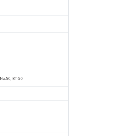
o.50, BT-50
5