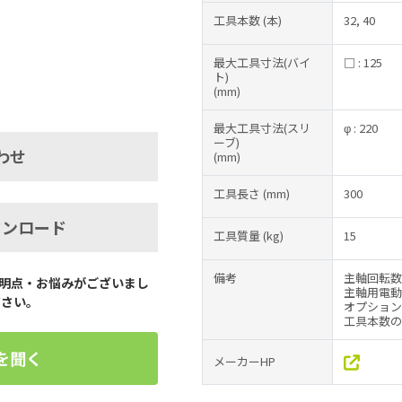
工具本数
(本)
32, 40
最大工具寸法(バイ
□ : 125
ト)
(mm)
最大工具寸法(スリ
φ : 220
ーブ)
わせ
(mm)
工具長さ
(mm)
300
ウンロード
工具質量
(kg)
15
備考
主軸回転数の
明点・お悩みがございまし
主軸用電動
ださい。
オプション仕
工具本数の
を聞く
メーカーHP