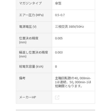
マガジンタイプ
傘型
エアー圧力
(MPa)
0.5-0.7
電源電圧
(V)
三相交流 380V/50Hz
位置決め精度
0.005
(mm)
繰返し位置決め精度
0.003
(mm)
総電気容量
(kVA)
8
備考
主軸回転数の40, 000min-
1は連続、50, 000min-1は
短期間となります。
メーカーHP