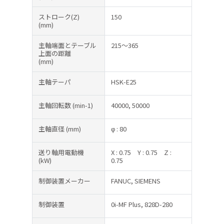
ストローク(Z)
150
(mm)
主軸端面とテーブル
215～365
上面の距離
(mm)
主軸テーパ
HSK-E25
主軸回転数
(min-1)
40000, 50000
主軸直径
(mm)
φ : 80
送り軸用電動機
X : 0.75
Y : 0.75
Z :
(kW)
0.75
制御装置メーカー
FANUC, SIEMENS
制御装置
0i-MF Plus, 828D-280