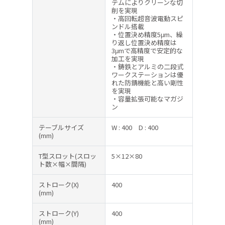
テムによりクリーンな切
削を実現
・高回転超音波電動スピ
ンドル搭載
・位置決め精度5μm、繰
り返し位置決め精度は
3μmで高精度で安定的な
加工を実現
・鋳鉄とアルミの二段式
ワークステーションは優
れた防錆機能と高い剛性
を実現
・容量拡張可能なマガジ
ン
テーブルサイズ
W : 400
D : 400
(mm)
T型スロット(スロッ
5×12×80
ト数×幅×間隔)
ストローク(X)
400
(mm)
ストローク(Y)
400
(mm)