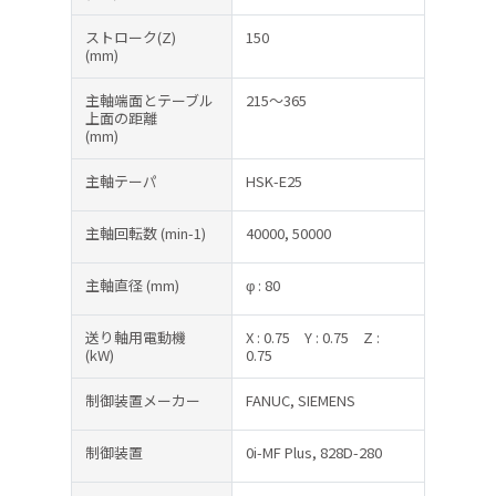
ストローク(Z)
150
(mm)
主軸端面とテーブル
215～365
上面の距離
(mm)
主軸テーパ
HSK-E25
主軸回転数
(min-1)
40000, 50000
主軸直径
(mm)
φ : 80
送り軸用電動機
X : 0.75
Y : 0.75
Z :
(kW)
0.75
制御装置メーカー
FANUC, SIEMENS
制御装置
0i-MF Plus, 828D-280