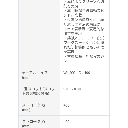
テムによりクリーンな切
削を実現
・高回転超音波電動スピ
ンドル搭載
・位置決め精度5μm、繰
り返し位置決め精度は
3μmで高精度で安定的な
加工を実現
・鋳鉄とアルミの二段式
ワークステーションは優
れた防錆機能と高い剛性
を実現
・容量拡張可能なマガジ
ン
テーブルサイズ
W : 400
D : 400
(mm)
T型スロット(スロッ
5×12×80
ト数×幅×間隔)
ストローク(X)
400
(mm)
ストローク(Y)
400
(mm)