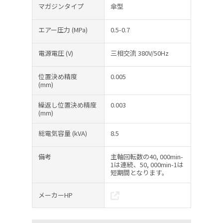
マガジンタイプ
傘型
エアー圧力
(MPa)
0.5-0.7
電源電圧
(V)
三相交流 380V/50Hz
位置決め精度
0.005
(mm)
繰返し位置決め精度
0.003
(mm)
総電気容量
(kVA)
8.5
備考
主軸回転数の40, 000min-
1は連続、50, 000min-1は
短期間となります。
メーカーHP