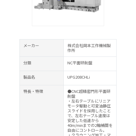
メーカー
株式会社岡本工作機械製
作所
分類
NC平面研削盤
製品名
UPG208CHLi
特長・特徴
●CNC超精密門形平面研
削盤
・左右テーブルにリニア
モータ駆動と可変油静圧
スライドを採用したこと
で、左右テーブル速度は
安定した低速から
40m/minまでの2軸補間を
自由にコントロール。
・クラウニング加工・マ