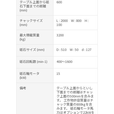
テーブル上面から砥
600
石下面までの距離
(mm)
チャックサイズ
L : 2000
W : 800
H :
(mm)
100
最大積載質量
3200
(kg)
砥石サイズ
(mm)
D : 510
W : 50
d : 127
砥石回転数
(min-1)
400～1600
砥石軸モータ
15
(kW)
備考
テーブル上面からといし
下面までの距離はチャッ
ク上面の500mmを含みま
す。 工作物許容質量はチ
ャック質量の800kgを含
みます。 砥石軸モータ馬
力はオプションで22kWを