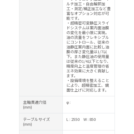
ルチ加工・自由輪郭加
工・測定/補正加工など豊
富なオプション対応が可
能です。
・超精密可変静圧スライ
ドシステムは案内面油膜
の変化を最小限に実現。
油の流量をフレキシブル
にコントロール、従来の
油静圧案内面に比較し油
膜の厚さ変化量は1/7以
下。また静圧油の使用量
は従来の1/4以下となり、
精度向上と温度管理の省
エネ効果に大きく貢献し
ます。
・設備環境を整えること
により、超精密加工、鏡
面仕上げに対応します。
主軸貫通穴径
φ :
(mm)
テーブルサイズ
L : 2550
W : 850
(mm)