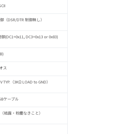
SCII
 制御（DSR/DTR 制御無し）
御(DC1=0x11, DC3=0x13 or 0x83)
B)
 オス
5V TYP.（3KΩ LOAD to GND）
SBケーブル
0度（結露・粉塵なきこと）