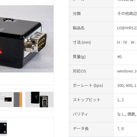
分類
その他周辺
製品名
USB⇔RS23
寸法
(mm)
H : 70
W :
質量(g)
40
対応OS
windows
ボーレート
(bps)
300, 600, 
ストップビット
1, 2
パリティ
なし, 偶数,
データ長
7, 8