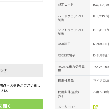
想定コード
ISO, EIA, A
ハードウェアフロー
RTS/CTS
制御
ソフトウェアフロー
DC1/DC3 制
制御
USB端子
MicroUSB (
RS232C端子
D-SUB9極
RS232C出力信号電
-6.5V〜+6.
わせ
圧
標準付属品
マイクロU
明点・お悩みがございまし
ださい。
使用条件(温度)
-5度〜6
(℃)
を聞く
メーカーHP