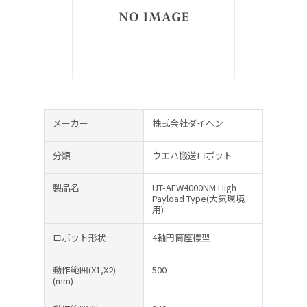
メーカー
株式会社ダイヘン
分類
ウエハ搬送ロボット
製品名
UT-AFW4000NM High
Payload Type(大気環境
用)
ロボット形状
4軸円筒座標型
動作範囲(X1,X2)
500
(mm)