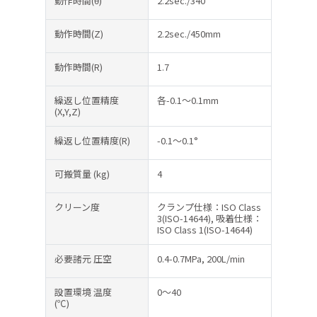
動作時間(θ)
2.2sec./340°
動作時間(Z)
2.2sec./450mm
動作時間(R)
1.7
繰返し位置精度
各-0.1～0.1mm
(X,Y,Z)
繰返し位置精度(R)
-0.1～0.1°
可搬質量
(kg)
4
クリーン度
クランプ仕様：ISO Class
3(ISO-14644), 吸着仕様：
ISO Class 1(ISO-14644)
必要諸元 圧空
0.4-0.7MPa, 200L/min
設置環境 温度
0～40
(℃)